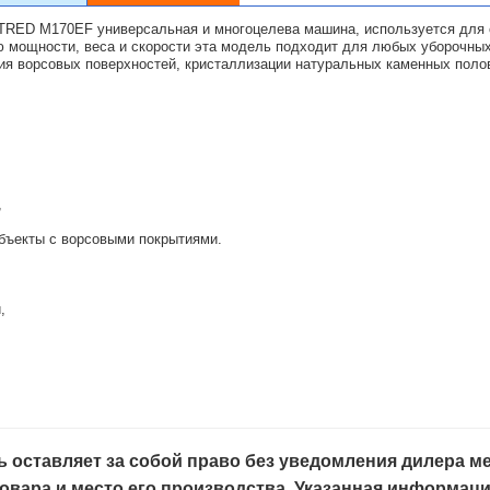
RED M170EF универсальная и многоцелева машина, используется для о
 мощности, веса и скорости эта модель подходит для любых уборочных
я ворсовых поверхностей, кристаллизации натуральных каменных поло
,
бъекты с ворсовыми покрытиями.
,
 оставляет за собой право без уведомления дилера ме
овара и место его производства. Указанная информац