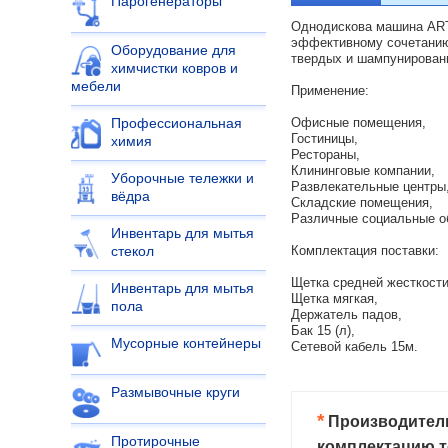
Парогенераторы
Однодискова машина ART
эффективному сочетанию
Оборудование для
твердых и шампунировани
химчистки ковров и
мебели
Применение:
Офисные помещения,
Профессиональная
Гостиницы,
химия
Рестораны,
Клининговые компании,
Уборочные тележки и
Развлекательные центры
вёдра
Складские помещения,
Различные социальные о
Инвентарь для мытья
Комплектация поставки:
стекол
Щетка средней жесткости
Инвентарь для мытья
Щетка мягкая,
пола
Держатель падов,
Бак 15 (л),
Мусорные контейнеры
Сетевой кабель 15м.
Размывочные круги
*
Производитель
Протирочные
комплектацию т