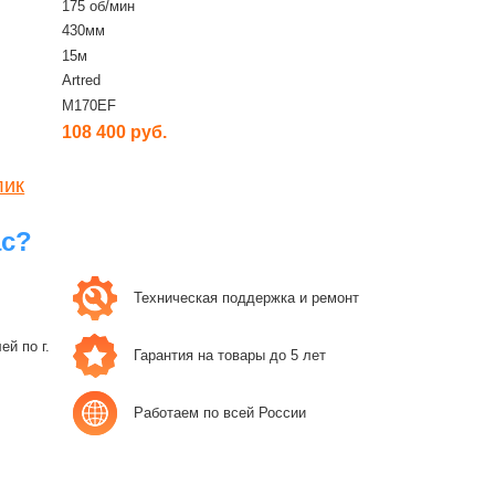
175 об/мин
430мм
15м
Artred
M170EF
108 400 руб.
лик
ас?
Техническая поддержка и ремонт
й по г.
Гарантия на товары до 5 лет
Работаем по всей России