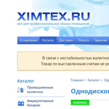
Всё
Родительские
для
страницы:
профессиональной
уборки
помещений
Ximtex.ru
О компании
Каталог
Доставка
Оплата
Гарантия
В связи с нестабильностью валютно
Товар по выставленным счетам не ре
Главная
Каталог
Од
Каталог
Промышленные
Однодиско
пылесосы
Аккумуляторные
НОВИНКА
батареи