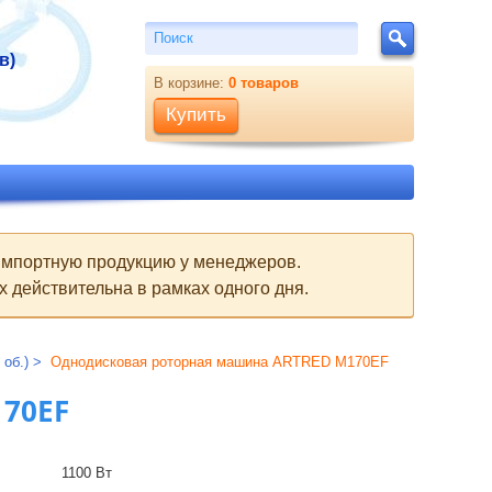
Поиск
Поиск
в)
В корзине:
0
товаров
Купить
 импортную продукцию у менеджеров.
 действительна в рамках одного дня.
об.)
Однодисковая роторная машина ARTRED M170EF
70EF
1100 Вт