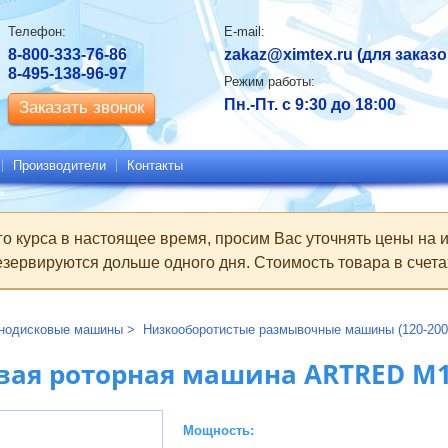
Контактная
Телефон:
E-mail:
информация
8-800-333-76-86
zakaz@ximtex.ru
(для заказо
8-495-138-96-97
Режим работы:
Пн.-Пт. с 9:30 до 18:00
Заказать звонок
Производители
Контакты
го курса в настоящее время, просим Вас уточнять цены на
зервируются дольше одного дня. Стоимость товара в счетах
нодисковые машины
Низкооборотистые размывочные машины (120-200 
вая роторная машина ARTRED M1
Мощность: