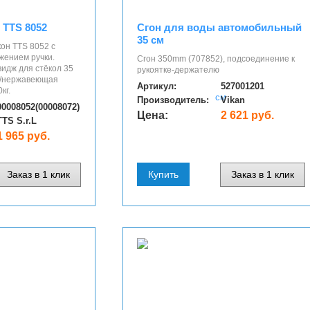
 TTS 8052
Сгон для воды автомобильный
35 см
кон TTS 8052 с
ением ручки.
Сгон 350mm (707852), подсоединение к
видж для стёкол 35
рукоятке-держателю
а/нержавеющая
Артикул:
527001201
кг.
Производитель:
Vikan
00008052(00008072)
Цена:
2 621 руб.
TTS S.r.L
1 965 руб.
Заказ в 1 клик
Купить
Заказ в 1 клик