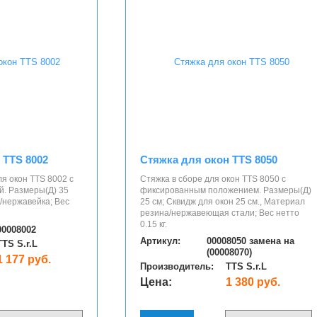
 TTS 8002
Стяжка для окон TTS 8050
я окон TTS 8002 с
Стяжка в сборе для окон TTS 8050 с
й. Размеры(Д) 35
фиксированным положением. Размеры(Д)
/нержавейка; Вес
25 см; Сквидж для окон 25 см., Материал
резина/нержавеющая стали; Вес нетто
0.15 кг.
00008002
Артикул:
00008050 замена на
TTS S.r.L
(00008070)
1 177 руб.
Производитель:
TTS S.r.L
Цена:
1 380 руб.