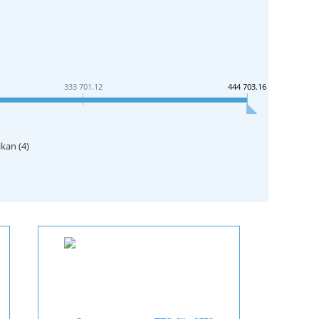
333 701.12
444 703.16
ikan (
4
)