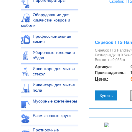
Парогенераторы
Оборудование для
химчистки ковров и
мебели
Профессиональная
химия
Скребок TTS Han
Скребок TTS Handley 
Уборочные тележки и
Размеры(ДхШ) 9.5х4 
вёдра
Вес нетто 0,055 кг.
Артикул:
Инвентарь для мытья
Производитель:
стекол
Цена:
Инвентарь для мытья
пола
Купить
Мусорные контейнеры
Размывочные круги
Протирочные