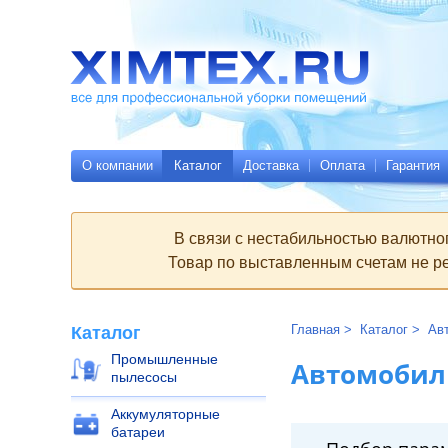
Всё
Родительские
для
страницы:
профессиональной
уборки
помещений
Ximtex.ru
О компании
Каталог
Доставка
Оплата
Гарантия
В связи с нестабильностью валютно
Товар по выставленным счетам не ре
Главная
Каталог
Ав
Каталог
Промышленные
Автомобил
пылесосы
Аккумуляторные
батареи