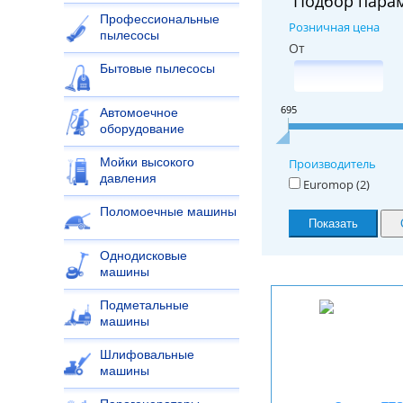
Подбор пара
Профессиональные
Розничная цена
пылесосы
От
Бытовые пылесосы
695
Автомоечное
оборудование
Мойки высокого
Производитель
давления
Euromop (
2
)
Поломоечные машины
Однодисковые
машины
Подметальные
машины
Шлифовальные
машины