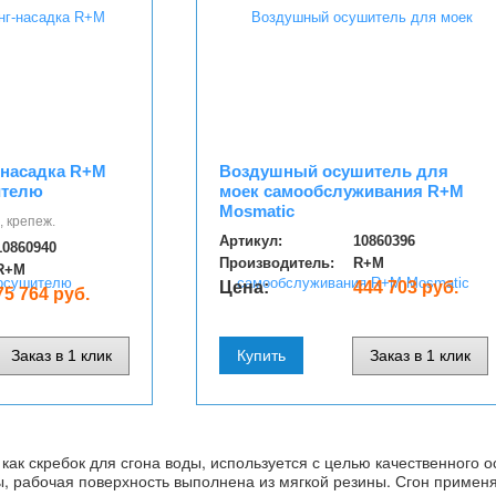
-насадка R+M
Воздушный осушитель для
ителю
моек самообслуживания R+M
Mosmatic
, крепеж.
Артикул:
10860396
10860940
Производитель:
R+M
R+M
Цена:
444 703 руб.
75 764 руб.
Заказ в 1 клик
Купить
Заказ в 1 клик
 как скребок для сгона воды, используется с целью качественного
, рабочая поверхность выполнена из мягкой резины. Сгон применяе