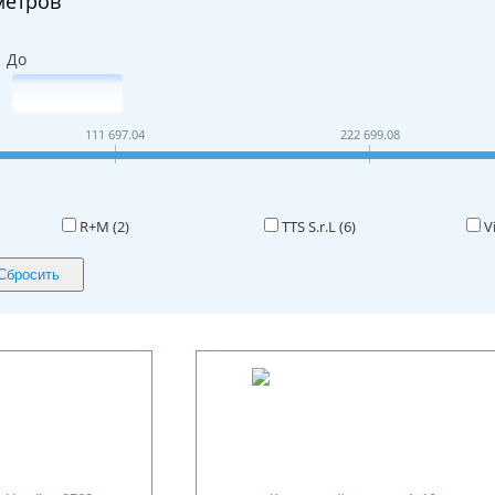
метров
До
111 697.04
222 699.08
R+M (
2
)
TTS S.r.L (
6
)
V