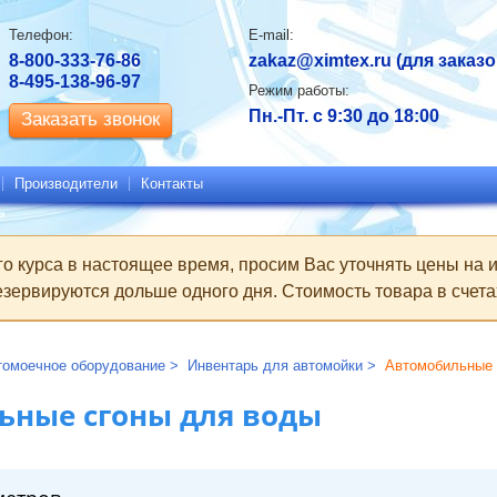
Контактная
Телефон:
E-mail:
информация
8-800-333-76-86
zakaz@ximtex.ru
(для заказо
8-495-138-96-97
Режим работы:
Пн.-Пт. с 9:30 до 18:00
Заказать звонок
Производители
Контакты
го курса в настоящее время, просим Вас уточнять цены на
зервируются дольше одного дня. Стоимость товара в счетах
томоечное оборудование
Инвентарь для автомойки
Автомобильные 
ьные сгоны для воды