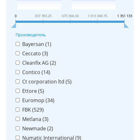
0
337 783.25
675 566.50
1 013 349.75
1 351 133
Производитель
Bayersan (
1
)
Ceccato (
3
)
Cleanfix AG (
2
)
Contico (
14
)
Ct corporation ltd (
5
)
Ettore (
5
)
Euromop (
34
)
FBK (
529
)
Metlana (
3
)
Newmade (
2
)
Numatic International (
9
)