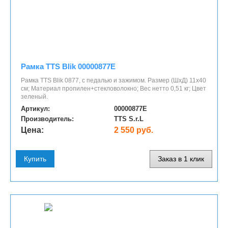
Рамка TTS Blik 00000877E
Рамка TTS Blik 0877, с педалью и зажимом. Размер (ШхД) 11х40
см; Материал пропилен+стекловолокно; Вес нетто 0,51 кг; Цвет
зеленый.
Артикул:
00000877E
Производитель:
TTS S.r.L
Цена:
2 550 руб.
Купить
Заказ в 1 клик