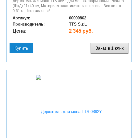
Держатель для мопа TTS 0862 для мопов с карманами. Размер
(ШхД) 11х40 см; Материал пластик+стекловолокна; Вес нетто
0.61 кг; Цвет зеленый.
Артикул:
00000862
Производитель:
TTS S.r.L
Цена:
2 345 руб.
Купить
Заказ в 1 клик