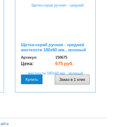
Щетка-скраб ручная - средней
жесткости 180х60 мм., зеленый
Артикул:
150675
Цена:
675 руб.
Купить
Заказ в 1 клик
сайта