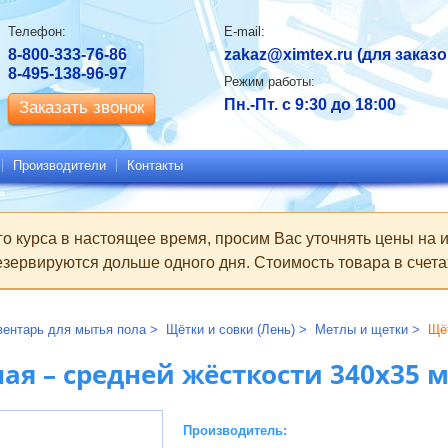
Контактная
Телефон:
E-mail:
информация
8-800-333-76-86
zakaz@ximtex.ru
(для заказо
8-495-138-96-97
Режим работы:
Пн.-Пт. с 9:30 до 18:00
Заказать звонок
Производители
Контакты
го курса в настоящее время, просим Вас уточнять цены на
зервируются дольше одного дня. Стоимость товара в счетах
вентарь для мытья пола
Щётки и совки (Лень)
Метлы и щетки
Щё
ая – средней жёсткости 340х35 
Производитель: