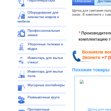
Парогенераторы
Описание
Доставк
Щетка для сметания пыли
Оборудование для
зонах. В комплекте с со
химчистки ковров и
мебели
Профессиональная
*
Производитель
химия
комплектацию т
Уборочные тележки и
вёдра
Возникли в
Звоните
+7 (
Инвентарь для мытья
стекол
Похожие товары
Инвентарь для мытья
пола
Мусорные контейнеры
Размывочные круги
Протирочные