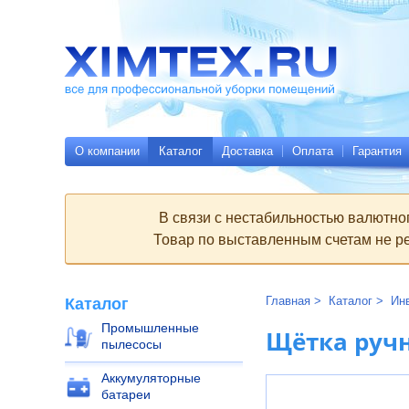
Всё
Родительские
для
страницы:
профессиональной
уборки
помещений
Ximtex.ru
О компании
Каталог
Доставка
Оплата
Гарантия
В связи с нестабильностью валютно
Товар по выставленным счетам не ре
Главная
Каталог
Ин
Каталог
Промышленные
Щётка ручн
пылесосы
Аккумуляторные
батареи