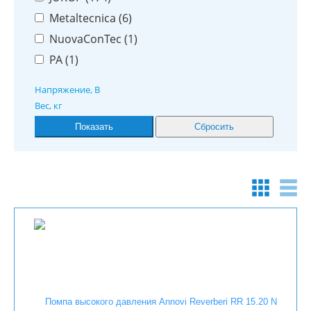
Metaltecnica (
6
)
NuovaConTec (
1
)
PA (
1
)
Напряжение, В
Вес, кг