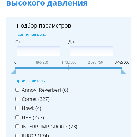
высокого давления
Подбор параметров
Розничная цена
От
До
0
866 250
1 732 500
2 598 750
3 465 000
Производитель
Annovi Reverberi (
6
)
Comet (
327
)
Hawk (
4
)
HPP (
277
)
INTERPUMP GROUP (
23
)
JUROP (
174
)