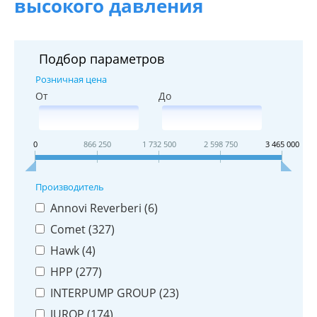
высокого давления
Подбор параметров
Розничная цена
От
До
0
866 250
1 732 500
2 598 750
3 465 000
Производитель
Annovi Reverberi (
6
)
Comet (
327
)
Hawk (
4
)
HPP (
277
)
INTERPUMP GROUP (
23
)
JUROP (
174
)