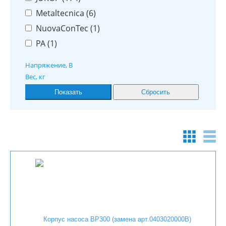
Metaltecnica (
6
)
NuovaConTec (
1
)
PA (
1
)
Напряжение, В
Вес, кг