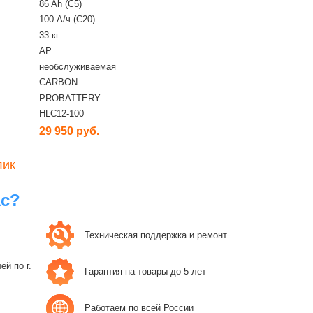
86 Ah (C5)
100 А/ч (С20)
33 кг
AP
необслуживаемая
CARBON
PROBATTERY
HLC12-100
29 950 руб.
лик
ас?
Техническая поддержка и ремонт
й по г.
Гарантия на товары до 5 лет
Работаем по всей России