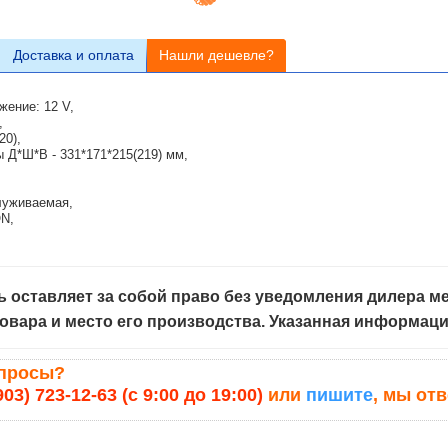
Доставка и оплата
Нашли дешевле?
ение: 12 V,
,
20),
 Д*Ш*В - 331*171*215(219) мм,
луживаемая,
N,
 оставляет за собой право без уведомления дилера ме
овара и место его производства. Указанная информац
опросы?
903) 723-12-63 (с 9:00 до 19:00)
или
пишите
, мы от