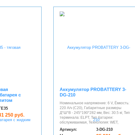
овая
Аккумулятор PROBATTERY 3-
батарея с
DG-210
литом
Номинальное напряжение: 6 V, Ёмкость:
220 А/ч (С20), Габаритные размеры
TE35
Д*Ш*В - 245*190*282 мм, Вес: 30.5 кг, Тип
31 250 руб.
терминала: ELPT, Тип батареи:
обслуживаемая, Технология: WET,
Артикул:
3-DG-210