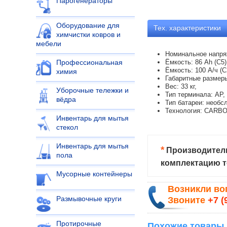
Парогенераторы
Оборудование для
Тех.
характеристики
химчистки ковров и
мебели
Номинальное напряж
Ёмкость: 86 Ah (C5)
Профессиональная
Ёмкость: 100 А/ч (С
химия
Габаритные размеры
Вес: 33 кг,
Уборочные тележки и
Тип терминала: AP,
вёдра
Тип батареи: необс
Технология: CARBO
Инвентарь для мытья
стекол
Инвентарь для мытья
*
Производитель
пола
комплектацию т
Мусорные контейнеры
Возникли в
Размывочные круги
Звоните
+7 (
Протирочные
Похожие товары