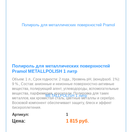
Полироль для металлических поверхностей
Pramol METALLPOLISH 1 литр
Объем: 1 л., Срок годности: 2 года., Уровень рН, (конц/разб. 1%):
9 %., Состав: анионные и неионные поверхностно-активные
вещества, полирующий агент, углеводороды, вспомогательные
вещества, парфюмерия, красители. Полировка для таких
металлов, как хромистая сталь, цветные металлы и серебро.
Восковой компонент обеспечивает защиту, блеск и эффект
бисероплетения.
Артикул:
1
Цена:
1 815 руб.