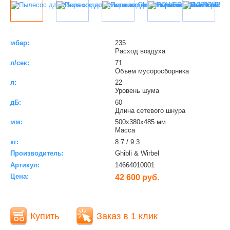
мбар:
235
Расход воздуха
л/сек:
71
Объем мусоросборника
л:
22
Уровень шума
дБ:
60
Длина сетевого шнура
мм:
500x380x485 мм
Масса
кг:
8.7 / 9.3
Производитель:
Ghibli & Wirbel
Артикул:
14664010001
Цена:
42 600 руб.
Купить
Заказ в 1 клик