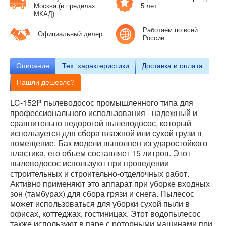
Москва (в пределах
5 лет
МКАД)
Работаем по всей
Официальный дилер
России
Описание
Тех.
характеристики
Доставка и оплата
Нашли дешевле?
LC-152P пылеводосос промышленного типа для
профессионального использования - надежный и
сравнительно недорогой пылеводосос, который
используется для сбора влажной или сухой грузи в
помещение. Бак модели выполнен из ударостойкого
пластика, его объем составляет 15 литров. Этот
пылеводосос используют при проведении
строительных и строительно-отделочных работ.
Активно применяют это аппарат при уборке входных
зон (тамбурах) для сбора грязи и снега. Пылесос
может использоваться для уборки сухой пыли в
офисах, коттеджах, гостиницах. Этот водопылесос
также используют в паре с роторными машинами при