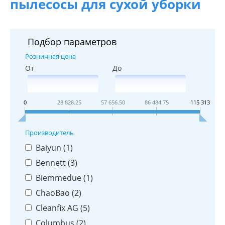
пылесосы для сухой уборки
Подбор параметров
Розничная цена
От
До
0
28 828.25
57 656.50
86 484.75
115 313
Производитель
Baiyun (
1
)
Bennett (
3
)
Biemmedue (
1
)
ChaoBao (
2
)
Cleanfix AG (
5
)
Columbus (
2
)