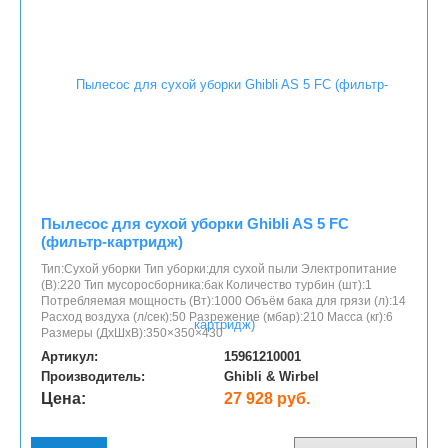
Пылесос для сухой уборки Ghibli AS 5 FC
(фильтр-картридж)
Тип:Сухой уборки Тип уборки:для сухой пыли Электропитание
(В):220 Тип мусоросборника:бак Количество турбин (шт):1
Потребляемая мощность (Вт):1000 Объём бака для грязи (л):14
Расход воздуха (л/сек):50 Разрежение (мбар):210 Масса (кг):6
Размеры (ДхШхВ):350×350×430
Артикул:
15961210001
Производитель:
Ghibli & Wirbel
Цена:
27 928 руб.