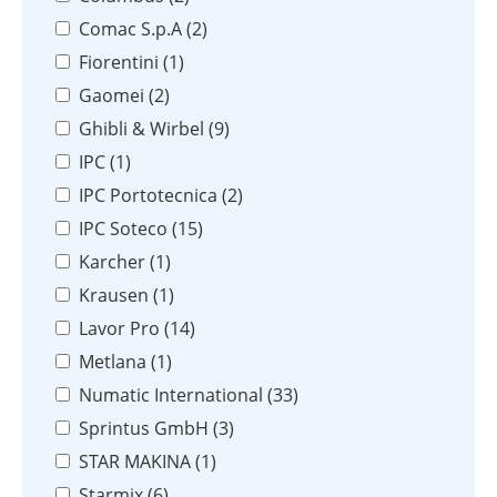
Comac S.p.A (
2
)
Fiorentini (
1
)
Gaomei (
2
)
Ghibli & Wirbel (
9
)
IPC (
1
)
IPC Portotecnica (
2
)
IPC Soteco (
15
)
Karcher (
1
)
Krausen (
1
)
Lavor Pro (
14
)
Metlana (
1
)
Numatic International (
33
)
Sprintus GmbH (
3
)
STAR MAKINA (
1
)
Starmix (
6
)