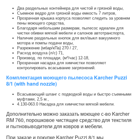
Два раздельных контейнера для чистой и грязной воды,
Съемное ведро для грязной воды емкость 7 литров,
Прозрачная крышка корпуса позволяет следить за уровнем
пены моющего средства,
Благодаря небольшим размерам, пылесос идеален для
чистки обивки мягкой мебели и салонов автотранспорта,
Наличие раздельных кнопок для вкл/выкл вакуумного
мотора и помпы подачи воды,
Разрежение (мбар/кПа) 270 / 27,
Расход воздуха (л/с) 71,
Производ. по площади, (м²/час) 12-18,
Прозрачная насадка для химчистки позволяют
контролировать всасывание загрязнений.
Комплектация моющего пылесоса Karcher Puzzi
8/1 (with hand nozzle)
Всасывающий шланг с подводкой воды и быстро съемными
муфтами, 2,5 м.,
4.130-063.0 Насадка для химчистки мягкой мебели.
Дополнительно можно заказать моющее с-во Karcher
RM 760, порошковое чистящее средство для текстиля
и пытновыводители для ковров и мебели.
При заказе и покупке Karcher Puzzi 8/1 мы