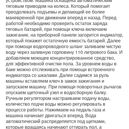
устройством. Машина оснащена автоматическим
тяговым приводом на колеса. Который помогает
преодолевать подъемы и делающий ее более
маневренной при движении вперед и назад. Перед
работой необходимо проверить остаток заряда
тяговых батарей, при помощи ключа включаем
зажигание, на приборной панели загорится индикатор,
который покажет остаточную емкость батарей. Далее
при помощи водопроводного шланг заливаем чистую
воду через заливную горловину 110 литрового бака. И
добавляем моющее концентрированное средство,
для эффективной очистки пола. За уровнем воды в
баке можно отслеживать при помощи встроенного
индикатора со шкалами. Далее садимся за руль
машины вставляем ключ в замок зажигания и
запускаем машину. При помощи поворотных рычагов
опускаем щеточный узел и водосборную балку.
Ручным регулятором настраиваем подачу воды,
количество подчи воды можно регулировать в
процессе работы. Нажимаем на педаль газа и
машина начинает двигаться вперед. Вода
автоматический распределяется под щетками,
которые вращаясь начинают оттирать пол, а