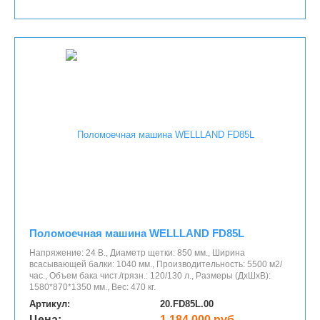
Поломоечная машина WELLLAND FD85L
Напряжение: 24 В., Диаметр щетки: 850 мм., Ширина
всасывающей балки: 1040 мм., Производительность: 5500 м2/
час., Объем бака чист./грязн.: 120/130 л., Размеры (ДхШхВ):
1580*870*1350 мм., Вес: 470 кг.
Артикул:
20.FD85L.00
Цена:
1 184 000 руб.