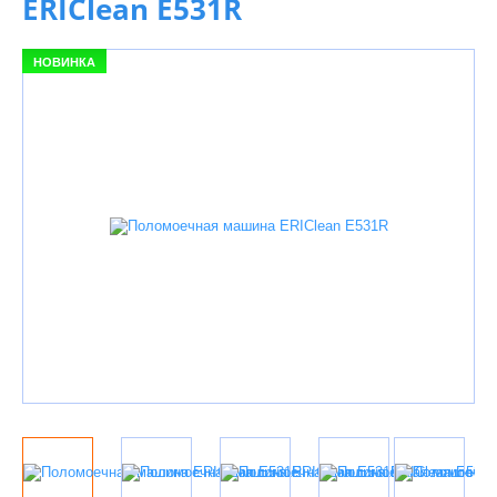
ERIClean E531R
НОВИНКА