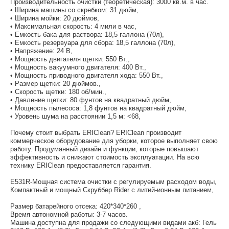
Производительность очистки (теоретическая): 3000 кв.м. в час.
• Ширина машины со скребком: 31 дюйм,
• Ширина мойки: 20 дюймов,
• Максимальная скорость: 4 мили в час,
• Емкость бака для раствора: 18,5 галлона (70л),
• Емкость резервуара для сбора: 18,5 галлона (70л),
• Напряжение: 24 В,
• Мощность двигателя щетки: 550 Вт.,
• Мощность вакуумного двигателя: 400 Вт.,
• Мощность приводного двигателя хода: 550 Вт.,
• Размер щетки: 20 дюймов.,
• Скорость щетки: 180 об/мин.,
• Давление щетки: 80 фунтов на квадратный дюйм,
• Мощность пылесоса: 1,8 фунтов на квадратный дюйм,
• Уровень шума на расстоянии 1,5 м: <68,
Почему стоит выбрать ERIClean? ERIClean производит
коммерческое оборудование для уборки, которое выполняет свою
работу. Продуманный дизайн и функции, которые повышают
эффективность и снижают стоимость эксплуатации. На всю
технику ERIClean предоставляется гарантия.
E531R-Мощная система очистки с регулируемым расходом воды,
Компактный и мощный Скруббер Rider с литий-ионным питанием,
Размер батарейного отсека: 420*340*260 ,
Время автономной работы: 3-7 часов.
Машина доступна для продажи со следующими видами акб: Гель