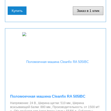
Купить
Заказ в 1 клик
Поломоечная машина Cleanfix RA 505IBC
Напряжение: 24 В., Ширина щетки: 510 мм., Ширина
всасывающей балки: 880 мм., Производительность: от 1500 м²/
ч., Объем баков для (чист./грязн.) воды: 55/56 л., Габариты: