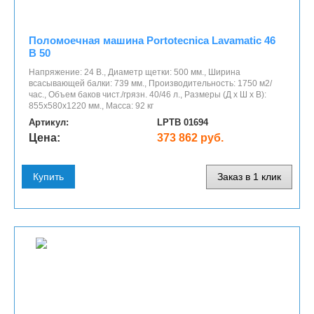
Поломоечная машина Portotecnica Lavamatic 46
B 50
Напряжение: 24 В., Диаметр щетки: 500 мм., Ширина
всасывающей балки: 739 мм., Производительность: 1750 м2/
час., Объем баков чист./грязн. 40/46 л., Размеры (Д x Ш x В):
855x580x1220 мм., Масса: 92 кг
Артикул:
LPTB 01694
Цена:
373 862 руб.
Купить
Заказ в 1 клик