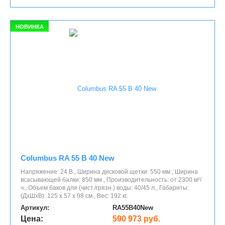
НОВИНКА
Columbus RA 55 B 40 New
Напряжение: 24 В., Ширина дисковой щетки: 550 мм., Ширина
всасывающей балки: 850 мм., Производительность: от 2300 м²/
ч., Объем баков для (чист./грязн.) воды: 40/45 л., Габариты:
(ДхШхВ): 125 x 57 x 98 см., Вес: 192 кг.
Артикул:
RA55B40New
Цена:
590 973 руб.