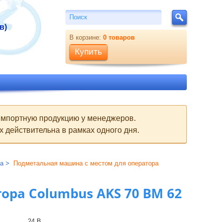
Поиск
Поиск
в)
В корзине:
0
товаров
Купить
 импортную продукцию у менеджеров.
 действительна в рамках одного дня.
ра
Подметальная машина с местом для оператора
ора Columbus AKS 70 BM 62
24 В.