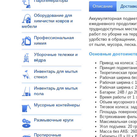
Парогенераторы
Описание
Доставк
Оборудование для
Аккумуляторная подмет
химчистки ковров и
ежедневного продолжит
мебели
труднодоступных мест
работ по уборке на тер
Профессиональная
удобство в обращении,
химия
от пыли, мусора, песка
Основные достоинст
Уборочные тележки и
вёдра
Привод на колеса: 
Принцип подметани
Инвентарь для мытья
Теоретическая прои
стекол
Рабочая ширина без
Рабочая ширина с 1
Рабочая ширина с 2
Инвентарь для мытья
Батареи: 24В / до 2
пола
Время работы от 1 з
Объем мусороного б
Мусорные контейнеры
Тяговое колеса: за
Площадь поверхност
Встряхивание фильт
Размывочные круги
Максимальная скоро
Угол подъема: 20 г
Масса без АКБ: 260 
Протирочные
Габариты (Д x Ш x В