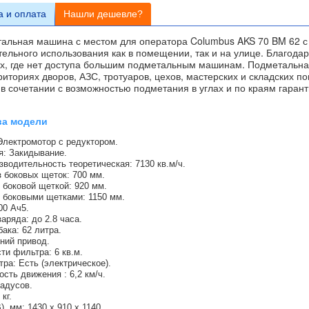
а и оплата
Нашли дешевле?
альная машина с местом для оператора Columbus AKS 70 BM 62 с
ельного использования как в помещении, так и на улице. Благодар
ах, где нет доступа большим подметальным машинам. Подметальн
риториях дворов, АЗС, тротуаров, цехов, мастерских и складских п
 в сочетании с возможностью подметания в углах и по краям гаран
.
ва модели
Электромотор с редуктором.
я: Закидывание.
зводительность теоретическая: 7130 кв.м/ч.
 боковых щеток: 700 мм.
 боковой щеткой: 920 мм.
 боковыми щетками: 1150 мм.
00 Ач5.
аряда: до 2.8 часа.
ака: 62 литра.
дний привод.
и фильтра: 6 кв.м.
ра: Есть (электрическое).
сть движения : 6,2 км/ч.
радусов.
кг.
), мм: 1430 x 910 x 1140.