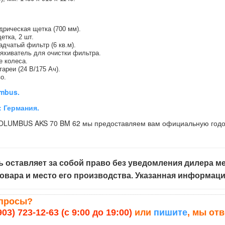
рическая щетка (700 мм).
етка, 2 шт.
дчатый фильтр (6 кв.м).
яхиватель для очистки фильтра.
е колеса.
ареи (24 В/175 Ач).
о.
mbus.
 Германия.
 COLUMBUS AKS 70 BM 62 мы предоставляем вам официальную годо
 оставляет за собой право без уведомления дилера ме
овара и место его производства. Указанная информац
опросы?
903) 723-12-63 (с 9:00 до 19:00)
или
пишите
, мы от