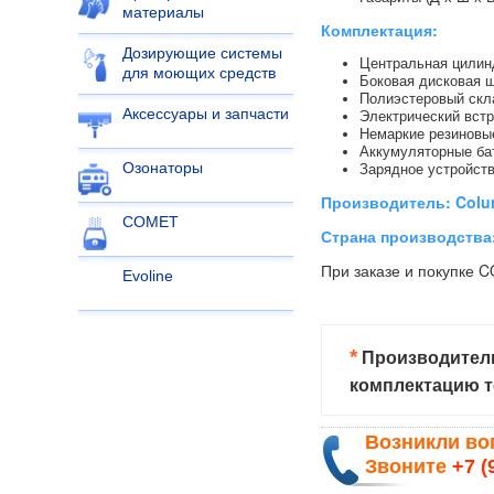
материалы
Комплектация:
Дозирующие системы
Центральная цилинд
для моющих средств
Боковая дисковая щ
Полиэстеровый скла
Аксессуары и запчасти
Электрический встр
Немаркие резиновы
Аккумуляторные бат
Озонаторы
Зарядное устройств
Производитель: Colu
COMET
Страна производства:
При заказе и покупке
Evoline
*
Производитель
комплектацию т
Возникли в
Звоните
+7 (