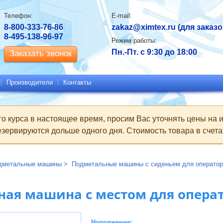
Контактная
Телефон:
E-mail:
информация
8-800-333-76-86
zakaz@ximtex.ru
(для заказо
8-495-138-96-97
Режим работы:
Пн.-Пт. с 9:30 до 18:00
Заказать звонок
Производители
Контакты
го курса в настоящее время, просим Вас уточнять цены на
зервируются дольше одного дня. Стоимость товара в счетах
дметальные машины
Подметальные машины с сиденьем для операто
ая машина с местом для операт
Напряжение: