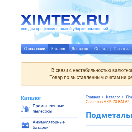
Всё
Родительские
для
страницы:
профессиональной
уборки
помещений
Ximtex.ru
О компании
Каталог
Доставка
Оплата
Гарантия
В связи с нестабильностью валютно
Товар по выставленным счетам не ре
Главная
Каталог
По
Каталог
Columbus AKS 70 BM 62
Промышленные
пылесосы
Подметальн
Аккумуляторные
батареи