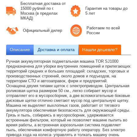
Бесплатная доставка от
15000 рублей по г.
Гарантия на товары до
Москва (в пределах
5 лет
МКАД)
Работаем по всей
Официальный дилер
России
Описание
Доставка и оплата
Нашли дешевле?
Ручная аккумуляторная подметальная машина TOR SJ1000
предназначена для уборки внутренних помещений и прилегающих
территорий средних и больших площадей: складских, торговых и
производственных строений, около домов и подъездов, на
территории СТО и автозаправок, фирм и предприятий.
Оснащена двумя типами щеток c электроприводом. Центральная
роликовая щетка размером 50 см., легко собирает мусор и
отправляет его в мусоросборник, а две вспомогательные боковые
дисковые щетки отлично сметают мусор под центральную щетку.
Машина не выделяет выхлопных газов, работает от тягового
аккумулятора обеспечивая безопасность для окружающей среды.
Грязь и пыль, собираясь в мусоросборник, удерживается
встроенным фильтром, который не позволяет машине пылить во
время работы, а встроенная аэрозольная система подавляет
пыль, обеспечивая комфортную работу оператору. Без электро
привода хода на колеса- управлять и толкать машину очень