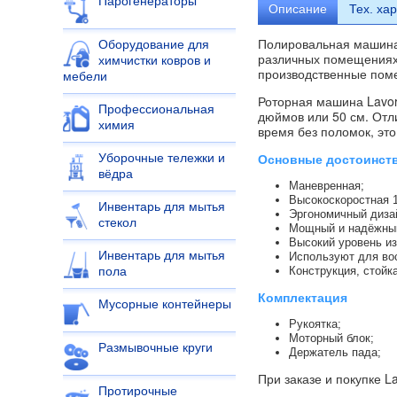
Парогенераторы
Описание
Тех.
хар
Полировальная машина 
Оборудование для
различных помещениях,
химчистки ковров и
производственные пом
мебели
Роторная машина Lavor
Профессиональная
дюймов или 50 см. Отл
химия
время без поломок, это
Основные достоинст
Уборочные тележки и
вёдра
Маневренная;
Высокоскоростная 1
Инвентарь для мытья
Эргономичный диза
стекол
Мощный и надёжный
Высокий уровень и
Инвентарь для мытья
Используют для во
Конструкция, стойк
пола
Комплектация
Мусорные контейнеры
Рукоятка;
Моторный блок;
Размывочные круги
Держатель пада;
При заказе и покупке 
Протирочные