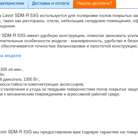
актеристики
Доставка и оплата
Нашли дешевле?
Lavor SDM-R 53G используется для полировки полов покрытых за
 таких как рестораны, отели, небольшие складские помещения, о
ещения.
 SDM-R 53G имеет удобную конструкцию, помогая экономить усили
ичительные особенности модели - маневренность, удобство и безо
 обеспечивается точностью балансировки и простотой конструкции
ва модели
500 об.мин.;
йн;
 двигатель 1300 Вт.;
зносостойкости комплектующих аксессуаров;
сстановления и ухода за твердыми поверхностями полов покрытых защи
ая к механическим повреждениям и агрессивной рабочей среде;
Lavor SDM-R 53G мы предоставляем вам годовую гарантию на товар