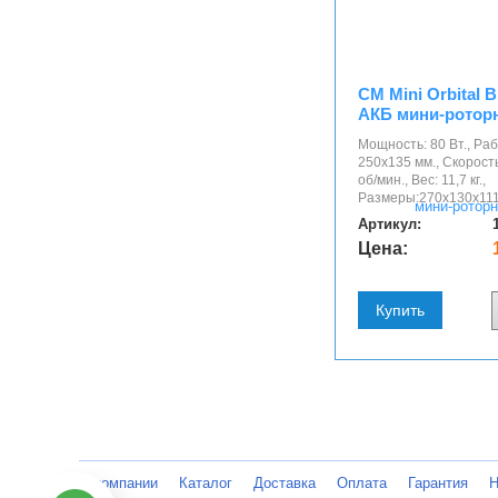
CM Mini Orbital 
АКБ мини-ротор
Мощность: 80 Вт., Ра
250х135 мм., Скорост
об/мин., Вес: 11,7 кг.,
Размеры:270x130x111
Артикул:
Цена:
Купить
О компании
Каталог
Доставка
Оплата
Гарантия
Н