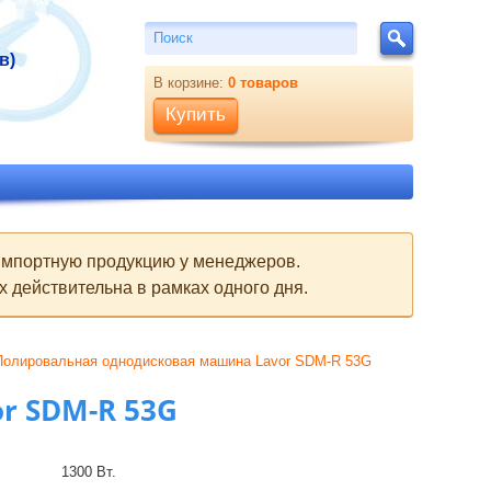
Поиск
Поиск
в)
В корзине:
0
товаров
Купить
 импортную продукцию у менеджеров.
 действительна в рамках одного дня.
Полировальная однодисковая машина Lavor SDM-R 53G
r SDM-R 53G
1300 Вт.