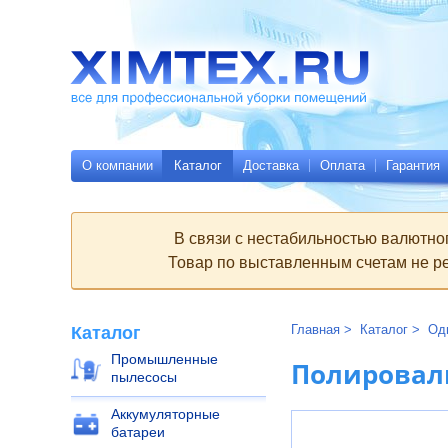
Всё
Родительские
для
страницы:
профессиональной
уборки
помещений
Ximtex.ru
О компании
Каталог
Доставка
Оплата
Гарантия
В связи с нестабильностью валютно
Товар по выставленным счетам не ре
Главная
Каталог
Од
Каталог
Промышленные
Полироваль
пылесосы
Аккумуляторные
батареи