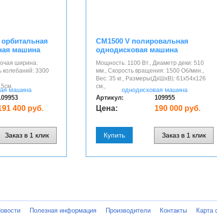
B орбитальная
CM1500 V полировальная
ная машина
однодисковая машина
бочая ширина:
Мощность: 1100 Вт., Диаметр деки: 510
ь колебаний: 3300
мм., Скорость вращения: 1500 Об/мин.,
Вес: 35 кг., Размеры(ДхШхВ): 61х54х126
5cм.
см.,
109953
Артикул:
109955
191 400 руб.
Цена:
190 000 руб.
Заказ в 1 клик
Купить
Заказ в 1 клик
овости
Полезная информация
Производители
Контакты
Карта 