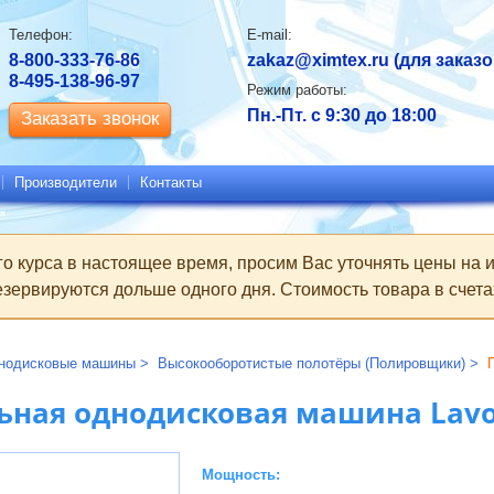
Контактная
Телефон:
E-mail:
информация
8-800-333-76-86
zakaz@ximtex.ru
(для заказо
8-495-138-96-97
Режим работы:
Пн.-Пт. с 9:30 до 18:00
Заказать звонок
Производители
Контакты
го курса в настоящее время, просим Вас уточнять цены на
зервируются дольше одного дня. Стоимость товара в счетах
нодисковые машины
Высокооборотистые полотёры (Полировщики)
ная однодисковая машина Lavo
Мощность: