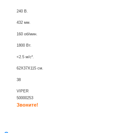
240 В.
432 мм.
160 об/мин.
1800 Вт.
<2.5 м/с².
62X37X115 см.
38
VIPER
50000253
Звоните!