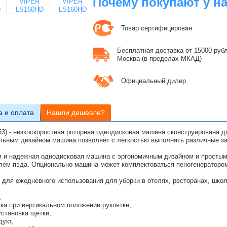
Почему покупают у н
Товар сертифицирован
Бесплатная доставка от 15000 рубле
Москва (в пределах МКАД)
Официальный дилер
а и оплата
Нашли дешевле?
53) - низкоскоростная роторная однодисковая машина сконструирована
льным дизайном машина позволяет с легкостью выполнять различные за
я и надежная однодисковая машина с эргономичным дизайном и простым
лем пэда. Опционально машина может комплектоваться пеногенераторо
для ежедневного использования для уборки в отелях, ресторанах, школ
,
ка при вертикальном положении рукоятке,
установка щетки,
укт,