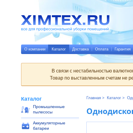
Всё
Родительские
для
страницы:
профессиональной
уборки
помещений
Ximtex.ru
О компании
Каталог
Доставка
Оплата
Гарантия
В связи с нестабильностью валютно
Товар по выставленным счетам не ре
Главная
Каталог
Од
Каталог
Промышленные
Однодиско
пылесосы
Аккумуляторные
батареи