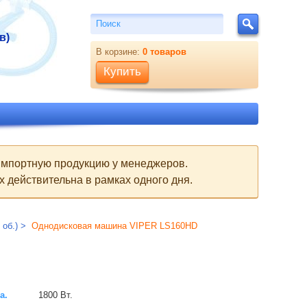
Поиск
Поиск
в)
В корзине:
0
товаров
Купить
 импортную продукцию у менеджеров.
 действительна в рамках одного дня.
об.)
Однодисковая машина VIPER LS160HD
а.
1800 Вт.