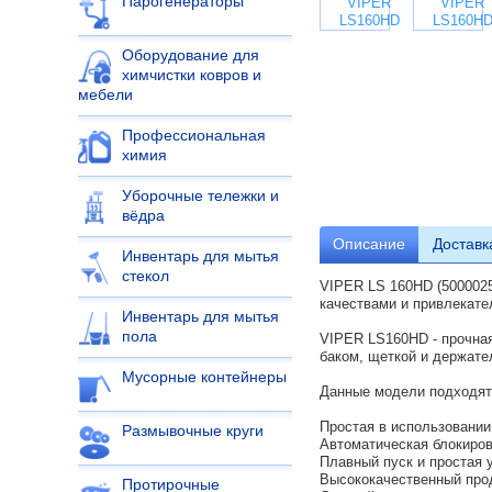
Парогенераторы
Оборудование для
химчистки ковров и
мебели
Профессиональная
химия
Уборочные тележки и
вёдра
Описание
Доставк
Инвентарь для мытья
стекол
VIPER LS 160HD (500002
качествами и привлекате
Инвентарь для мытья
пола
VIPER LS160HD - прочна
баком, щеткой и держате
Мусорные контейнеры
Данные модели подходят 
Простая в использовании
Размывочные круги
Автоматическая блокиров
Плавный пуск и простая 
Высококачественный прод
Протирочные