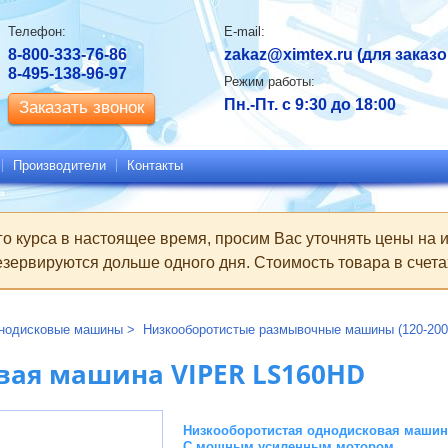
Контактная
Телефон:
E-mail:
информация
8-800-333-76-86
zakaz@ximtex.ru
(для заказо
8-495-138-96-97
Режим работы:
Пн.-Пт. с 9:30 до 18:00
Заказать звонок
Производители
Контакты
го курса в настоящее время, просим Вас уточнять цены на
зервируются дольше одного дня. Стоимость товара в счетах
нодисковые машины
Низкооборотистые размывочные машины (120-200 
вая машина VIPER LS160HD
Низкооборотистая однодисковая машин
С мощным усиленным мотором.