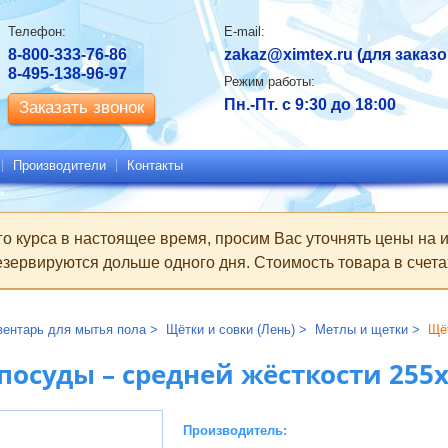
Контактная
Телефон:
E-mail:
информация
8-800-333-76-86
zakaz@ximtex.ru
(для заказо
8-495-138-96-97
Режим работы:
Пн.-Пт. с 9:30 до 18:00
Заказать звонок
Производители
Контакты
го курса в настоящее время, просим Вас уточнять цены на
зервируются дольше одного дня. Стоимость товара в счетах
вентарь для мытья пола
Щётки и совки (Лень)
Метлы и щетки
Щё
посуды – средней жёсткости 255
Производитель: