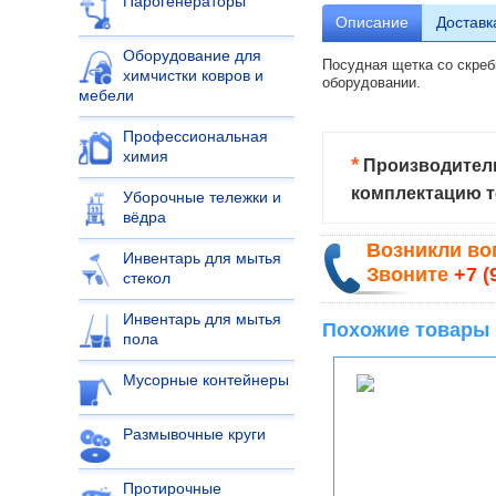
Парогенераторы
Описание
Доставк
Оборудование для
Посудная щетка со скреб
химчистки ковров и
оборудовании.
мебели
Профессиональная
химия
*
Производитель
комплектацию т
Уборочные тележки и
вёдра
Возникли в
Инвентарь для мытья
Звоните
+7 (
стекол
Инвентарь для мытья
Похожие товары
пола
Мусорные контейнеры
Размывочные круги
Протирочные