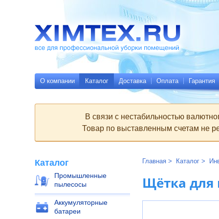
Всё
Родительские
для
страницы:
профессиональной
уборки
помещений
Ximtex.ru
О компании
Каталог
Доставка
Оплата
Гарантия
В связи с нестабильностью валютно
Товар по выставленным счетам не ре
Главная
Каталог
Ин
Каталог
Промышленные
Щётка для 
пылесосы
Аккумуляторные
батареи