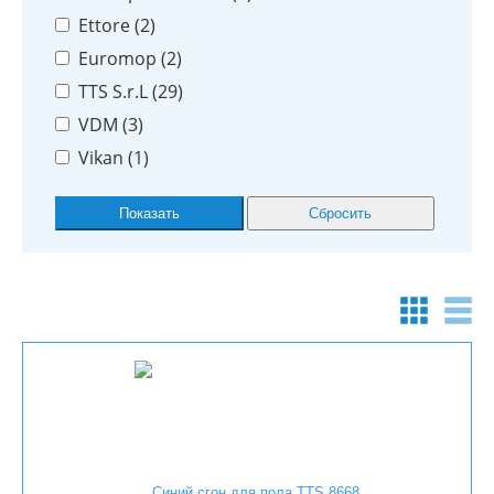
Ettore (
2
)
Euromop (
2
)
TTS S.r.L (
29
)
VDM (
3
)
Vikan (
1
)