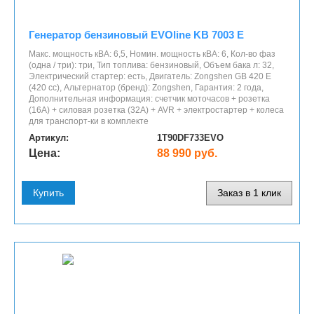
Генератор бензиновый EVOline KB 7003 E
Макс. мощность кВА: 6,5, Номин. мощность кВА: 6, Кол-во фаз
(одна / три): три, Тип топлива: бензиновый, Объем бака л: 32,
Электрический стартер: есть, Двигатель: Zongshen GB 420 E
(420 cc), Альтернатор (бренд): Zongshen, Гарантия: 2 года,
Дополнительная информация: счетчик моточасов + розетка
(16A) + силовая розетка (32А) + AVR + электростартер + колеса
для транспорт-ки в комплекте
Артикул:
1T90DF733EVO
Цена:
88 990 руб.
Купить
Заказ в 1 клик