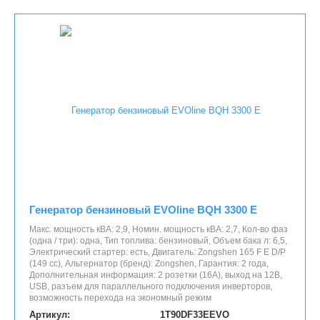
Генератор бензиновый EVOline BQH 3300 E
Макс. мощность кВА: 2,9, Номин. мощность кВА: 2,7, Кол-во фаз
(одна / три): одна, Тип топлива: бензиновый, Объем бака л: 6,5,
Электрический стартер: есть, Двигатель: Zongshen 165 F E D/P
(149 cc), Альтернатор (бренд): Zongshen, Гарантия: 2 года,
Дополнительная информация: 2 розетки (16A), выход на 12В,
USB, разъем для параллельного подключения инверторов,
возможность перехода на экономный режим
Артикул:
1T90DF33EEVO