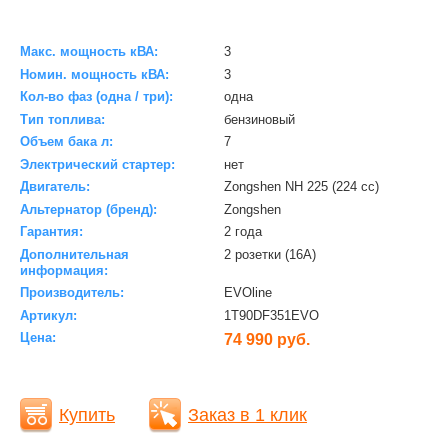
Макс. мощность кВА:
3
Номин. мощность кВА:
3
Кол-во фаз (одна / три):
одна
Тип топлива:
бензиновый
Объем бака л:
7
Электрический стартер:
нет
Двигатель:
Zongshen NH 225 (224 cc)
Альтернатор (бренд):
Zongshen
Гарантия:
2 года
Дополнительная
2 розетки (16A)
информация:
Производитель:
EVOline
Артикул:
1T90DF351EVO
Цена:
74 990 руб.
Купить
Заказ в 1 клик