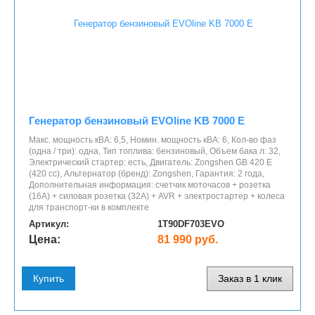
Генератор бензиновый EVOline KB 7000 E
Макс. мощность кВА: 6,5, Номин. мощность кВА: 6, Кол-во фаз
(одна / три): одна, Тип топлива: бензиновый, Объем бака л: 32,
Электрический стартер: есть, Двигатель: Zongshen GB 420 E
(420 cc), Альтернатор (бренд): Zongshen, Гарантия: 2 года,
Дополнительная информация: счетчик моточасов + розетка
(16A) + силовая розетка (32А) + AVR + электростартер + колеса
для транспорт-ки в комплекте
Артикул:
1T90DF703EVO
Цена:
81 990 руб.
Купить
Заказ в 1 клик