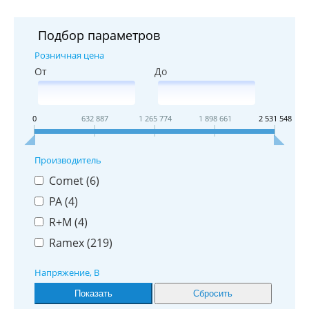
Подбор параметров
Розничная цена
От
До
0
632 887
1 265 774
1 898 661
2 531 548
Производитель
Comet (
6
)
PA (
4
)
R+M (
4
)
Ramex (
219
)
Напряжение, В