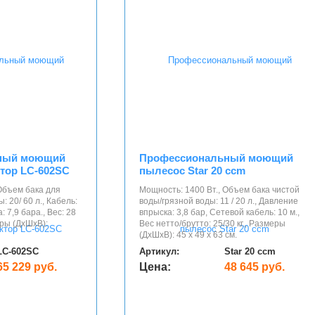
ный моющий
Профессиональный моющий
тор LC-602SC
пылесос Star 20 ccm
Объем бака для
Мощность: 1400 Вт., Объем бака чистой
: 20/ 60 л., Кабель:
воды/грязной воды: 11 / 20 л., Давление
 7,9 бара., Вес: 28
впрыска: 3,8 бар, Сетевой кабель: 10 м.,
еры (ДхШхВ):
Вес нетто/брутто: 25/30 кг., Размеры
(ДхШхВ): 45 х 49 х 63 см.
LC-602SC
Артикул:
Star 20 ccm
65 229 руб.
Цена:
48 645 руб.