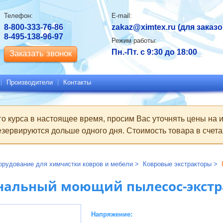
Контактная
Телефон:
E-mail:
информация
8-800-333-76-86
zakaz@ximtex.ru
(для заказо
8-495-138-96-97
Режим работы:
Пн.-Пт. с 9:30 до 18:00
Заказать звонок
Производители
Контакты
го курса в настоящее время, просим Вас уточнять цены на
зервируются дольше одного дня. Стоимость товара в счетах
орудование для химчистки ковров и мебели
Ковровые экстракторы
нальный моющий пылесос-экстра
Напряжение: