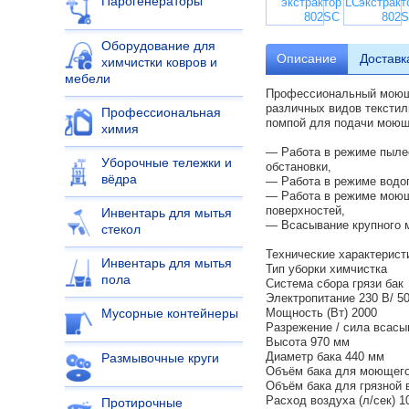
Парогенераторы
Оборудование для
Описание
Доставк
химчистки ковров и
мебели
Профессиональный моющий
различных видов тексти
Профессиональная
помпой для подачи моюще
химия
— Работа в режиме пылес
Уборочные тележки и
обстановки,
вёдра
— Работа в режиме водоп
— Работа в режиме моющ
поверхностей,
Инвентарь для мытья
— Всасывание крупного 
стекол
Технические характерист
Инвентарь для мытья
Тип уборки химчистка
пола
Система сбора грязи бак
Электропитание 230 В/ 50
Мощность (Вт) 2000
Мусорные контейнеры
Разрежение / сила всасы
Высота 970 мм
Диаметр бака 440 мм
Размывочные круги
Объём бака для моющего 
Объём бака для грязной в
Расход воздуха (л/сек) 1
Протирочные