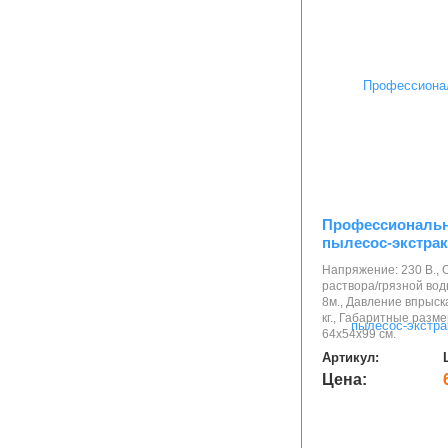
Профессиональ
пылесос-экстрак
Напряжение: 230 В., 
раствора/грязной воды
8м., Давление впрыска:
кг., Габаритные разм
64х54х99 см.
Артикул:
Цена: