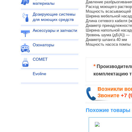
Давление разбрызгивания
материалы
Расход моющего раствора
Мощность всасывающей т
Дозирующие системы
Ширина мебельной насад
для моющих средств
Длина сетевого кабеля (м
Диаметр принадлежносте
Ширина напольной насадк
Аксессуары и запчасти
Уровень шума (дБ(А)) —
Диаметр шланга 40 мм
Мощность насоса помпы 
Озонаторы
COMET
*
Производитель
комплектацию т
Evoline
Возникли в
Звоните
+7 (
Похожие товары