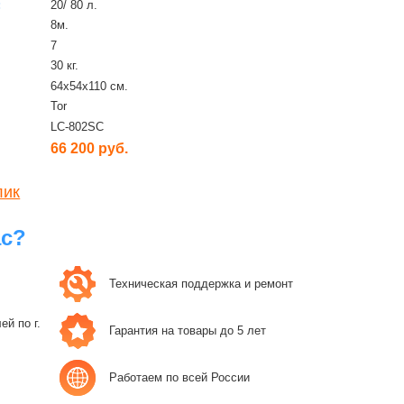
:
20/ 80 л.
8м.
7
30 кг.
64х54х110 см.
Tor
LC-802SC
66 200 руб.
лик
ас?
Техническая поддержка и ремонт
й по г.
Гарантия на товары до 5 лет
Работаем по всей России