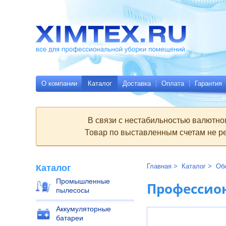
Всё
Родительские
для
страницы:
профессиональной
уборки
помещений
Ximtex.ru
О компании
Каталог
Доставка
Оплата
Гарантия
В связи с нестабильностью валютно
Товар по выставленным счетам не ре
Главная
Каталог
Об
Каталог
Промышленные
Профессио
пылесосы
Аккумуляторные
батареи