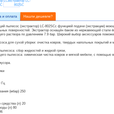
а и оплата
Нашли дешевле?
 пылесос (экстрактор) LC-802SCс функцией подачи (экстракции) моюще
льных поверхностей. Экстрактор оснащён баком из нержавеющей стали 
го раствора по давлением 7.9 бар. Широкий выбор аксессуаров поможет
оса для сухой уборки: очистка ковров, твердых напольных покрытий и
ылесоса: сбор жидкостей и жидкой грязи,
его пылесоса: химическая чистка ковров и мягкой мебели, с помощью 
мусора.
ики
 Гц
вания (мбар) 250
средства (л) 20
оды (л) 80
06