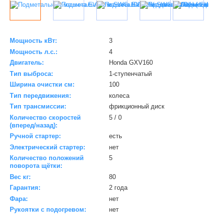
Мощность кВт:
3
Мощность л.с.:
4
Двигатель:
Honda GXV160
Тип выброса:
1-ступенчатый
Ширина очистки см:
100
Тип передвижения:
колеса
Тип трансмиссии:
фрикционный диск
Количество скоростей
5 / 0
(вперед/назад):
Ручной стартер:
есть
Электрический стартер:
нет
Количество положений
5
поворота щётки:
Вес кг:
80
Гарантия:
2 года
Фара:
нет
Рукоятки с подогревом:
нет