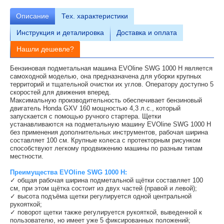
Описание
Тех.
характеристики
Инструкция и деталировка
Доставка и оплата
Нашли дешевле?
Бензиновая подметальная машина EVOline SWG 1000 H является
самоходной моделью, она предназначена для уборки крупных
территорий и тщательной очистки их углов. Оператору доступно 5
скоростей для движения вперед.
Максимальную производительность обеспечивает бензиновый
двигатель Honda GXV 160 мощностью 4,3 л.с., который
запускается с помощью ручного стартера. Щетки
устанавливаются на подметальную машину EVOline SWG 1000 H
без применения дополнительных инструментов, рабочая ширина
составляет 100 см. Крупные колеса с протекторным рисунком
способствуют легкому продвижению машины по разным типам
местности.
Преимущества EVOline SWG 1000 H:
✓ общая рабочая ширина подметальной щётки составляет 100
см, при этом щётка состоит из двух частей (правой и левой);
✓ высота подъёма щетки регулируется одной центральной
рукояткой;
✓ поворот щетки также регулируется рукояткой, выведенной к
пользователю, но имеет уже 5 фиксированных положений;