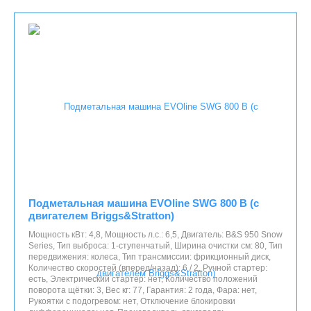
Подметальная машина EVOline SWG 800 B (с
двигателем Briggs&Stratton)
Мощность кВт: 4,8, Мощность л.с.: 6,5, Двигатель: B&S 950 Snow
Series, Тип выброса: 1-ступенчатый, Ширина очистки см: 80, Тип
передвижения: колеса, Тип трансмиссии: фрикционный диск,
Количество скоростей (вперед/назад): 6 / 2, Ручной стартер:
есть, Электрический стартер: нет, Количество положений
поворота щётки: 3, Вес кг: 77, Гарантия: 2 года, Фара: нет,
Рукоятки с подогревом: нет, Отключение блокировки