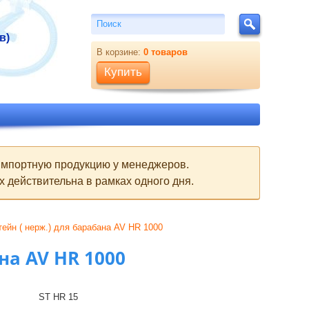
Поиск
Поиск
в)
В корзине:
0
товаров
Купить
 импортную продукцию у менеджеров.
 действительна в рамках одного дня.
ейн ( нерж.) для барабана AV HR 1000
на AV HR 1000
ST HR 15