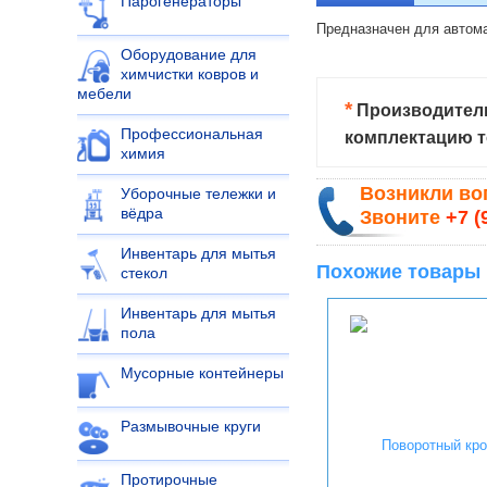
Парогенераторы
Предназначен для автома
Оборудование для
химчистки ковров и
мебели
*
Производитель
Профессиональная
комплектацию т
химия
Возникли в
Уборочные тележки и
вёдра
Звоните
+7 (
Инвентарь для мытья
Похожие товары
стекол
Инвентарь для мытья
пола
Мусорные контейнеры
Размывочные круги
Протирочные