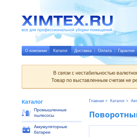
Всё
Родительские
для
страницы:
профессиональной
уборки
помещений
Ximtex.ru
О компании
Каталог
Доставка
Оплата
Гарантия
В связи с нестабильностью валютно
Товар по выставленным счетам не ре
Главная
Каталог
Ав
Каталог
Промышленные
Поворотный
пылесосы
Аккумуляторные
батареи