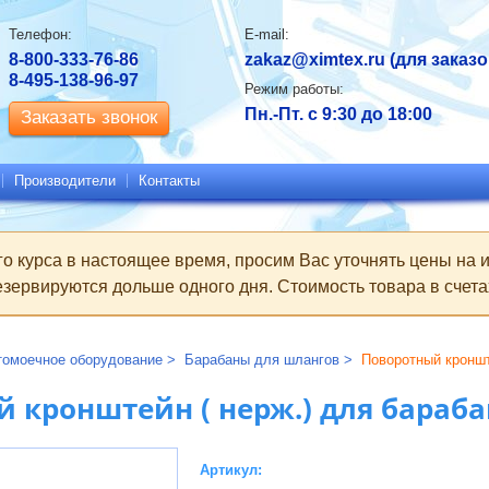
Контактная
Телефон:
E-mail:
информация
8-800-333-76-86
zakaz@ximtex.ru
(для заказо
8-495-138-96-97
Режим работы:
Пн.-Пт. с 9:30 до 18:00
Заказать звонок
Производители
Контакты
го курса в настоящее время, просим Вас уточнять цены на
зервируются дольше одного дня. Стоимость товара в счетах
томоечное оборудование
Барабаны для шлангов
Поворотный кроншт
 кронштейн ( нерж.) для бараба
Артикул: