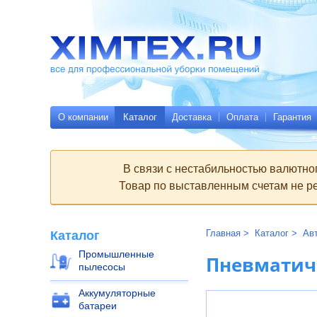
Всё
Родительские
для
страницы:
профессиональной
уборки
помещений
Ximtex.ru
О компании
Каталог
Доставка
Оплата
Гарантия
В связи с нестабильностью валютно
Товар по выставленным счетам не ре
Главная
Каталог
Ав
Каталог
Промышленные
Пневматиче
пылесосы
Аккумуляторные
батареи