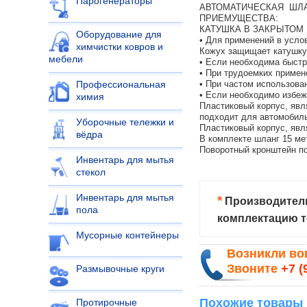
Парогенераторы
АВТОМАТИЧЕСКАЯ ШЛА
ПРИЕМУЩЕСТВА:
КАТУШКА В ЗАКРЫТОМ
Оборудование для
• Для применений в усло
химчистки ковров и
Кожух защищает катушку 
мебели
• Если необходима быстр
• При трудоемких примен
• При частом использова
Профессиональная
• Если необходимо избе
химия
Пластиковый корпус, яв
подходит для автомобил
Уборочные тележки и
Пластиковый корпус, яв
вёдра
В комплекте шланг 15 ме
Поворотный кронштейн по
Инвентарь для мытья
стекол
Инвентарь для мытья
*
Производитель
пола
комплектацию т
Мусорные контейнеры
Возникли в
Звоните
+7 (
Размывочные круги
Похожие товары
Протирочные