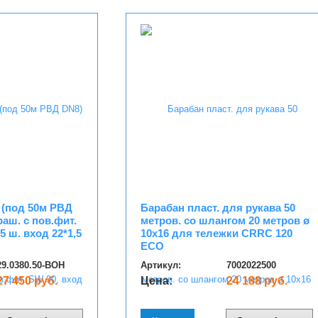
 (под 50м РВД
Барабан пласт. для рукава 50
раш. с пов.фит.
метров. со шлангом 20 метров ø
5 ш. вход 22*1,5
10x16 для тележки CRRC 120
ECO
29.0380.50-BOH
Артикул:
7002022500
27 450 руб.
Цена:
24 188 руб.