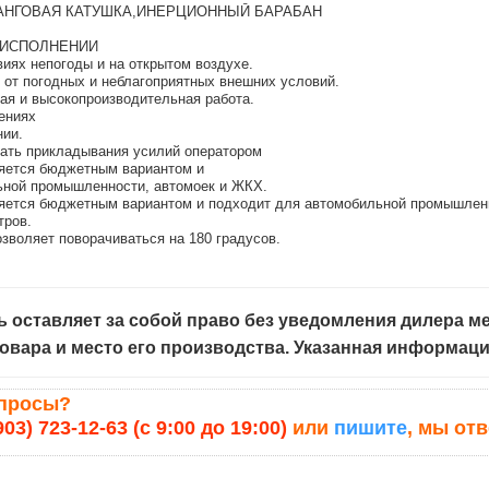
НГОВАЯ КАТУШКА,ИНЕРЦИОННЫЙ БАРАБАН
 ИСПОЛНЕНИИ
виях непогоды и на открытом воздухе.
от погодных и неблагоприятных внешних условий.
ая и высокопроизводительная работа.
ениях
нии.
жать прикладывания усилий оператором
ляется бюджетным вариантом и
ьной промышленности, автомоек и ЖКХ.
ляется бюджетным вариантом и подходит для автомобильной промышлен
тров.
зволяет поворачиваться на 180 градусов.
 оставляет за собой право без уведомления дилера ме
овара и место его производства. Указанная информац
опросы?
903) 723-12-63 (с 9:00 до 19:00)
или
пишите
, мы от