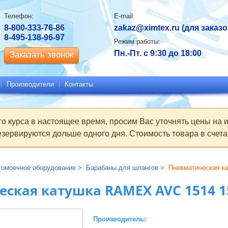
Контактная
Телефон:
E-mail:
информация
8-800-333-76-86
zakaz@ximtex.ru
(для заказо
8-495-138-96-97
Режим работы:
Пн.-Пт. с 9:30 до 18:00
Заказать звонок
Производители
Контакты
го курса в настоящее время, просим Вас уточнять цены на
зервируются дольше одного дня. Стоимость товара в счетах
томоечное оборудование
Барабаны для шлангов
Пневматическая к
ская катушка RAMEX AVC 1514 1
Производитель: